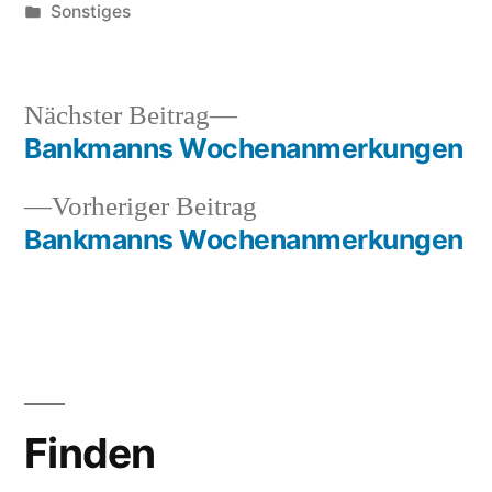
von
Veröffentlicht
Sonstiges
in
Nächster
Nächster Beitrag
Beitrag:
Bankmanns Wochenanmerkungen
Beitragsnavigation
Vorheriger
Vorheriger Beitrag
Beitrag:
Bankmanns Wochenanmerkungen
Finden